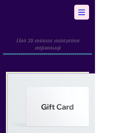
Над
години надежден
30
партньор