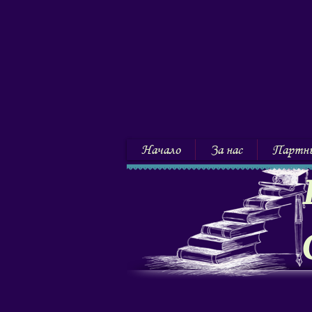
Начало
За нас
Партн