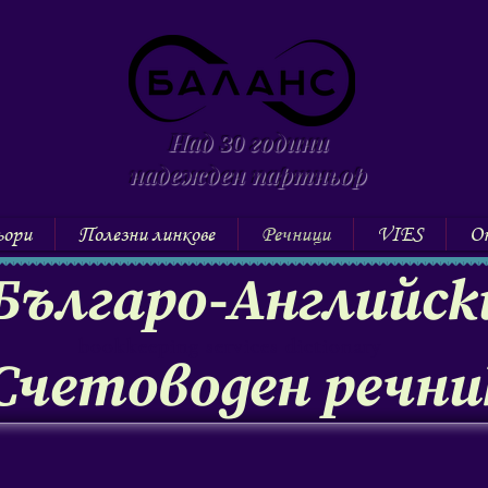
Над
години
30
надежден партньор
ьори
Полезни линкове
Речници
VIES
Он
Българо-Английск
bookkeeping services dictionary
Счетоводен речни