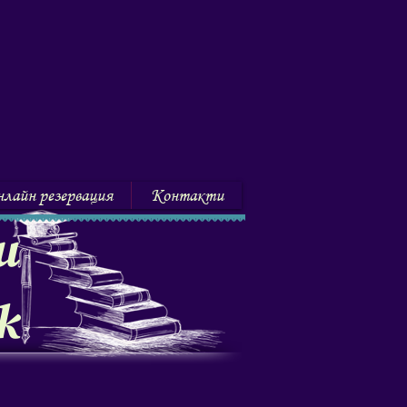
лайн резервация
Контакти
и
к